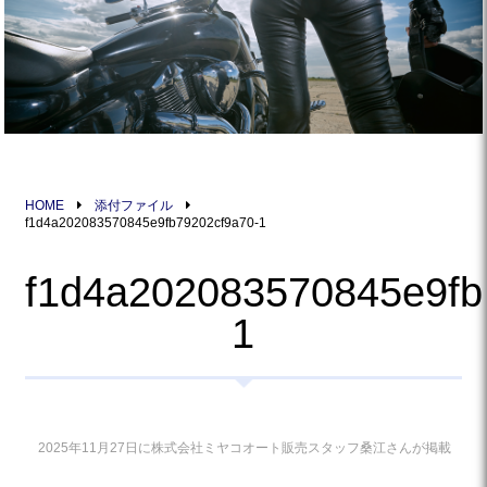
HOME
添付ファイル
f1d4a202083570845e9fb79202cf9a70-1
f1d4a202083570845e9fb
1
2025年11月27日に株式会社ミヤコオート販売スタッフ桑江さんが掲載