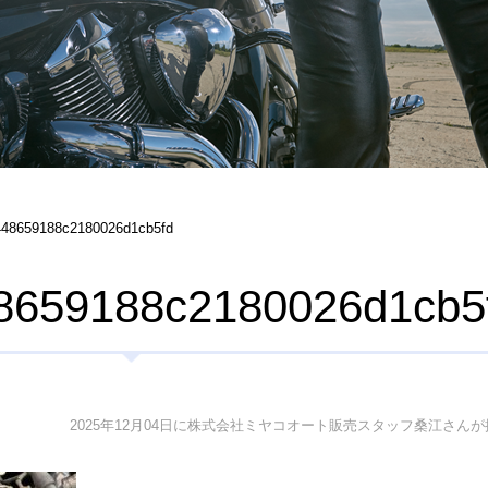
448659188c2180026d1cb5fd
8659188c2180026d1cb5
2025年12月04日に株式会社ミヤコオート販売スタッフ桑江さんが