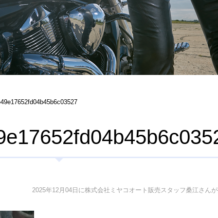
e49e17652fd04b45b6c03527
9e17652fd04b45b6c035
2025年12月04日に株式会社ミヤコオート販売スタッフ桑江さん