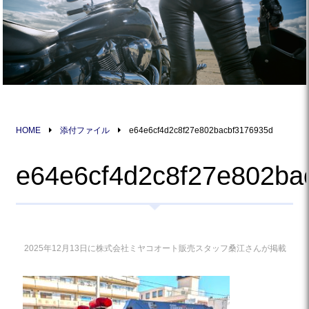
HOME
添付ファイル
e64e6cf4d2c8f27e802bacbf3176935d
e64e6cf4d2c8f27e802ba
2025年12月13日に株式会社ミヤコオート販売スタッフ桑江さんが掲載