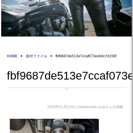
HOME
添付ファイル
fbf9687de513e7ccaf073eeb6c7d156f
fbf9687de513e7ccaf073
2026年01月22日にmiyakoauto.co.jpさんが掲載