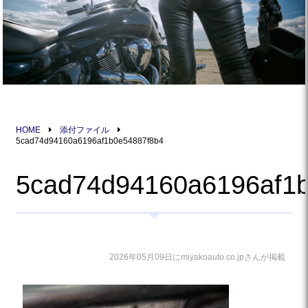
HOME
添付ファイル
5cad74d94160a6196af1b0e54887f8b4
5cad74d94160a6196af1
2026年05月09日にmiyakoauto.co.jpさんが掲載