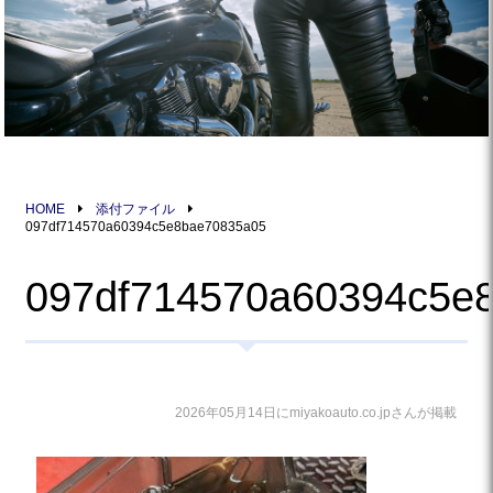
HOME
添付ファイル
097df714570a60394c5e8bae70835a05
097df714570a60394c5e
2026年05月14日にmiyakoauto.co.jpさんが掲載