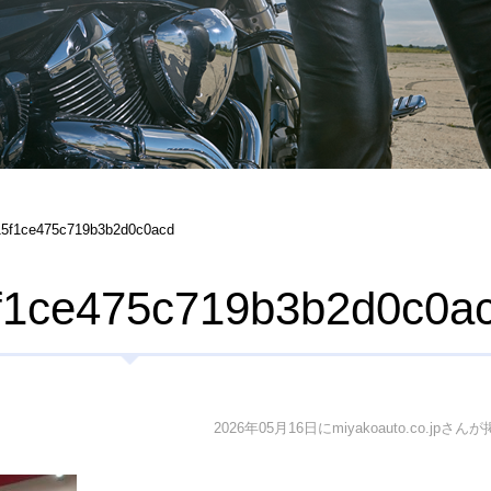
15f1ce475c719b3b2d0c0acd
f1ce475c719b3b2d0c0a
2026年05月16日にmiyakoauto.co.jpさん