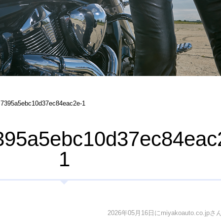
c7395a5ebc10d37ec84eac2e-1
395a5ebc10d37ec84eac
1
2026年05月16日にmiyakoauto.co.j