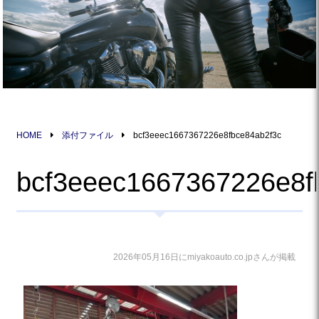
HOME
添付ファイル
bcf3eeec1667367226e8fbce84ab2f3c
bcf3eeec1667367226e8f
2026年05月16日にmiyakoauto.co.jpさんが掲載