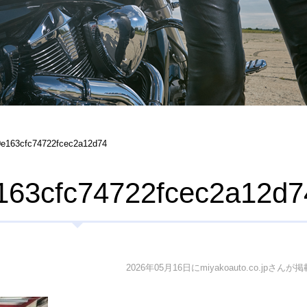
e163cfc74722fcec2a12d74
163cfc74722fcec2a12d7
2026年05月16日にmiyakoauto.co.jpさんが掲