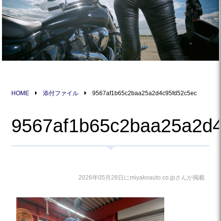
HOME
添付ファイル
9567af1b65c2baa25a2d4c95fd52c5ec
9567af1b65c2baa25a2d4
2026年05月28日にmiyakoauto.co.jpさんが掲載