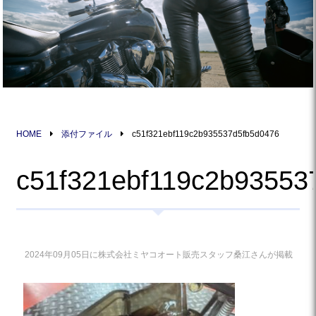
HOME
添付ファイル
c51f321ebf119c2b935537d5fb5d0476
c51f321ebf119c2b93553
2024年09月05日に株式会社ミヤコオート販売スタッフ桑江さんが掲載