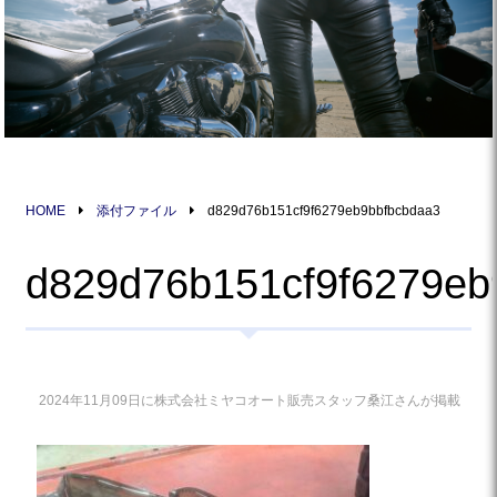
HOME
添付ファイル
d829d76b151cf9f6279eb9bbfbcbdaa3
d829d76b151cf9f6279eb
2024年11月09日に株式会社ミヤコオート販売スタッフ桑江さんが掲載