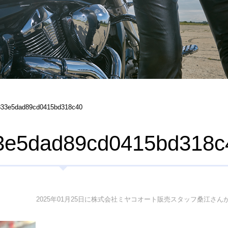
833e5dad89cd0415bd318c40
3e5dad89cd0415bd318c
2025年01月25日に株式会社ミヤコオート販売スタッフ桑江さん