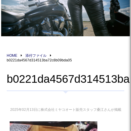
HOME
添付ファイル
b0221da4567d314513ba72c8b09bda05
b0221da4567d314513ba
2025年02月13日に株式会社ミヤコオート販売スタッフ桑江さんが掲載