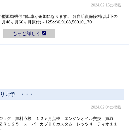
2024.02.15に掲載
定小型原動機付自転車が追加になります。 各自賠責保険料は以下の
8ヶ月60ヶ月原付(～125cc)6,9108,56010,170 ・・・
もっと詳しく
）より ご予 ・・・
2024.02.04に掲載
 ジョグ 無料点検 １２ヵ月点検 エンジンオイル交換 買取
ＺＲ１２５ スーパーカブ９０カスタム レッツ４ ディオ１１
・