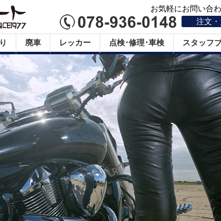
お気軽にお問い合わせ
注文・
り
廃車
レッカー
点検･修理･車検
スタッフ