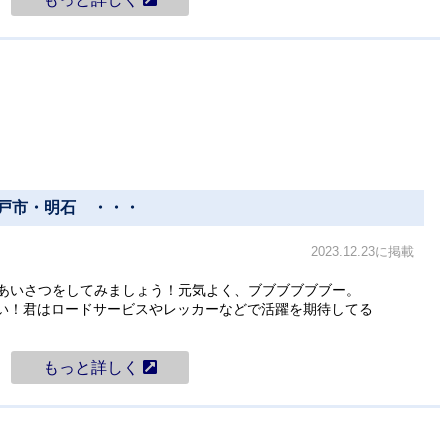
社（神戸市・明石 ・・・
2023.12.23に掲載
あいさつをしてみましょう！元気よく、ブブブブブブー。
U_6e_obc はい！君はロードサービスやレッカーなどで活躍を期待してる
もっと詳しく